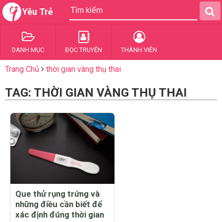
Yêu Trẻ
DANH MỤC
ĐỌC TRUYỆN
THÀNH VIÊN
Trang Chủ
thời gian vàng thụ thai
TAG: THỜI GIAN VÀNG THỤ THAI
Que thử rụng trứng và
những điều cần biết để
xác định đúng thời gian