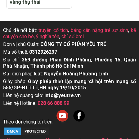
vàng thụ thai
Chủ đề nổi bật:
truyện cổ tích
,
bảng cân nặng trẻ sơ sinh
,
kể
chuyện cho bé
,
ý nghĩa tên
,
chỉ số bmi
Đơn vị chủ Quản:
CÔNG TY CỔ PHẦN YÊU TRẺ
Mã số thuế:
0312926237
Địa chỉ:
369 đường Phan Đình Phùng, Phường 15, Quận
Phú Nhuận, Thành phố Hồ Chí Minh
Đại diện pháp luật:
Nguyễn Hoàng Phượng Linh
Giấy phép:
Giấy phép thiết lập mạng xã hội trên mạng số
555/GP-BTTTT,HN ngày 19/10/2015.
Liên hệ quảng cáo:
info@yeutre.vn
Liên hệ Hotline:
028 66 888 99
Theo dõi chúng tôi trên: