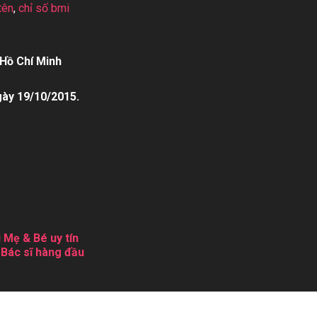
tên
,
chỉ số bmi
Hồ Chí Minh
gày 19/10/2015.
 Mẹ & Bé uy tín
 Bác sĩ hàng đầu