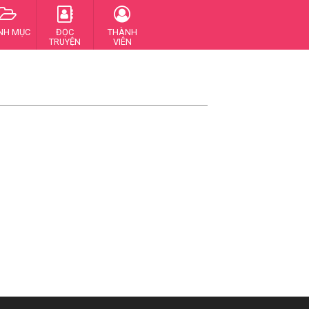
NH MỤC
ĐỌC
THÀNH
TRUYỆN
VIÊN