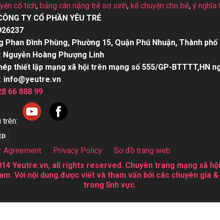
uyện cổ tích
,
bảng cân nặng trẻ sơ sinh
,
kể chuyện cho bé
,
ý nghĩa 
CÔNG TY CỔ PHẦN YÊU TRẺ
926237
g Phan Đình Phùng, Phường 15, Quận Phú Nhuận, Thành phố 
:
Nguyễn Hoàng Phượng Linh
hép thiết lập mạng xã hội trên mạng số 555/GP-BTTTT,HN n
:
info@yeutre.vn
28 66 888 99
 trên:
r Agreement
Privacy Policy
Sơ đồ trang web
14 Yeutre.vn, all rights reserved. Chuyên trang mạng xã hội
am. Với nội dung được viết và tham vấn bởi các chuyên gia &
trong lĩnh vực.