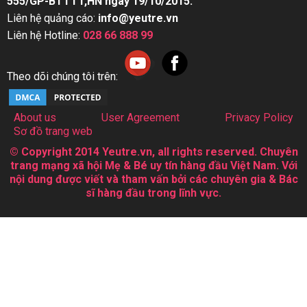
555/GP-BTTTT,HN ngày 19/10/2015.
Liên hệ quảng cáo:
info@yeutre.vn
Liên hệ Hotline:
028 66 888 99
Theo dõi chúng tôi trên:
About us
User Agreement
Privacy Policy
Sơ đồ trang web
© Copyright 2014 Yeutre.vn, all rights reserved. Chuyên
trang mạng xã hội Mẹ & Bé uy tín hàng đầu Việt Nam. Với
nội dung được viết và tham vấn bởi các chuyên gia & Bác
sĩ hàng đầu trong lĩnh vực.