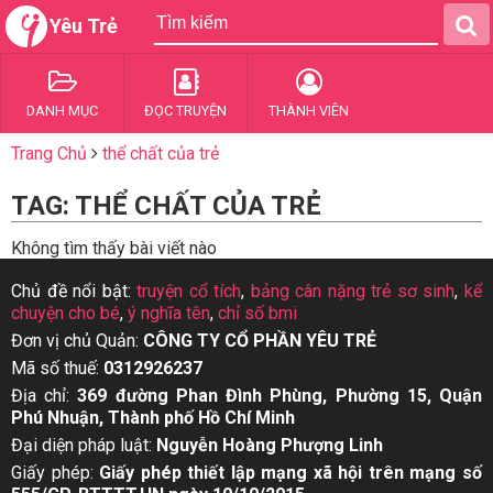
Yêu Trẻ
DANH MỤC
ĐỌC TRUYỆN
THÀNH VIÊN
Trang Chủ
thể chất của trẻ
TAG: THỂ CHẤT CỦA TRẺ
Không tìm thấy bài viết nào
Chủ đề nổi bật:
truyện cổ tích
,
bảng cân nặng trẻ sơ sinh
,
kể
chuyện cho bé
,
ý nghĩa tên
,
chỉ số bmi
Đơn vị chủ Quản:
CÔNG TY CỔ PHẦN YÊU TRẺ
Mã số thuế:
0312926237
Địa chỉ:
369 đường Phan Đình Phùng, Phường 15, Quận
Phú Nhuận, Thành phố Hồ Chí Minh
Đại diện pháp luật:
Nguyễn Hoàng Phượng Linh
Giấy phép:
Giấy phép thiết lập mạng xã hội trên mạng số