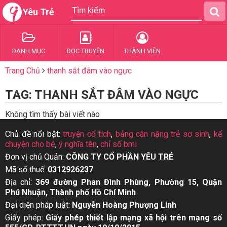
Yêu Trẻ
DANH MỤC
ĐỌC TRUYỆN
THÀNH VIÊN
Trang Chủ
thanh sắt đâm vào ngực
TAG: THANH SẮT ĐÂM VÀO NGỰC
Không tìm thấy bài viết nào
Chủ đề nổi bật:
truyện cổ tích
,
bảng cân nặng trẻ sơ sinh
,
kể
chuyện cho bé
,
ý nghĩa tên
,
chỉ số bmi
Đơn vị chủ Quản:
CÔNG TY CỔ PHẦN YÊU TRẺ
Mã số thuế:
0312926237
Địa chỉ:
369 đường Phan Đình Phùng, Phường 15, Quận
Phú Nhuận, Thành phố Hồ Chí Minh
Đại diện pháp luật:
Nguyễn Hoàng Phượng Linh
Giấy phép:
Giấy phép thiết lập mạng xã hội trên mạng số