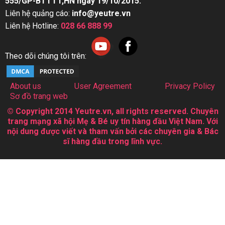
555/GP-BTTTT,HN ngày 19/10/2015.
Liên hệ quảng cáo:
info@yeutre.vn
Liên hệ Hotline:
028 66 888 99
Theo dõi chúng tôi trên:
About us
User Agreement
Privacy Policy
Sơ đồ trang web
© Copyright 2014 Yeutre.vn, all rights reserved. Chuyên
trang mạng xã hội Mẹ & Bé uy tín hàng đầu Việt Nam. Với
nội dung được viết và tham vấn bởi các chuyên gia & Bác
sĩ hàng đầu trong lĩnh vực.