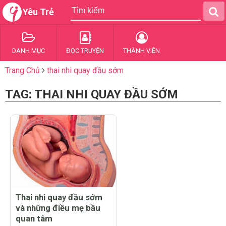
Yêu Trẻ
DANH MỤC
ĐỌC TRUYỆN
THÀNH VIÊN
Trang Chủ
thai nhi quay đầu sớm
TAG: THAI NHI QUAY ĐẦU SỚM
Thai nhi quay đầu sớm
và những điều mẹ bầu
quan tâm