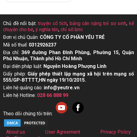
Chủ đề nổi bật:
truyện cổ tích
,
bảng cân nặng trẻ sơ sinh
,
kể
chuyện cho bé
,
ý nghĩa tên
,
chỉ số bmi
Đơn vị chủ Quản:
CÔNG TY CỔ PHẦN YÊU TRẺ
Mã số thuế:
0312926237
Địa chỉ:
369 đường Phan Đình Phùng, Phường 15, Quận
Phú Nhuận, Thành phố Hồ Chí Minh
Đại diện pháp luật:
Nguyễn Hoàng Phượng Linh
Giấy phép:
Giấy phép thiết lập mạng xã hội trên mạng số
555/GP-BTTTT,HN ngày 19/10/2015.
Liên hệ quảng cáo:
info@yeutre.vn
Liên hệ Hotline:
028 66 888 99
Theo dõi chúng tôi trên:
About us
User Agreement
Privacy Policy