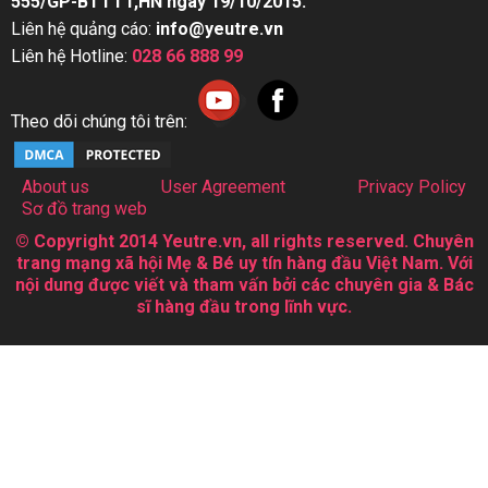
555/GP-BTTTT,HN ngày 19/10/2015.
Liên hệ quảng cáo:
info@yeutre.vn
Liên hệ Hotline:
028 66 888 99
Theo dõi chúng tôi trên:
About us
User Agreement
Privacy Policy
Sơ đồ trang web
© Copyright 2014 Yeutre.vn, all rights reserved. Chuyên
trang mạng xã hội Mẹ & Bé uy tín hàng đầu Việt Nam. Với
nội dung được viết và tham vấn bởi các chuyên gia & Bác
sĩ hàng đầu trong lĩnh vực.