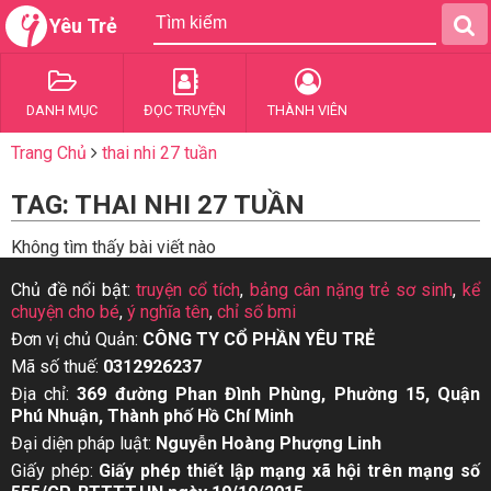
Yêu Trẻ
DANH MỤC
ĐỌC TRUYỆN
THÀNH VIÊN
Trang Chủ
thai nhi 27 tuần
TAG: THAI NHI 27 TUẦN
Không tìm thấy bài viết nào
Chủ đề nổi bật:
truyện cổ tích
,
bảng cân nặng trẻ sơ sinh
,
kể
chuyện cho bé
,
ý nghĩa tên
,
chỉ số bmi
Đơn vị chủ Quản:
CÔNG TY CỔ PHẦN YÊU TRẺ
Mã số thuế:
0312926237
Địa chỉ:
369 đường Phan Đình Phùng, Phường 15, Quận
Phú Nhuận, Thành phố Hồ Chí Minh
Đại diện pháp luật:
Nguyễn Hoàng Phượng Linh
Giấy phép:
Giấy phép thiết lập mạng xã hội trên mạng số