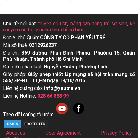
Chủ đề nổi bật:
truyện cổ tích
,
bảng cân nặng trẻ sơ sinh
,
kể
chuyện cho bé
,
ý nghĩa tên
,
chỉ số bmi
Đơn vị chủ Quản:
CÔNG TY CỔ PHẦN YÊU TRẺ
Mã số thuế:
0312926237
Địa chỉ:
369 đường Phan Đình Phùng, Phường 15, Quận
Phú Nhuận, Thành phố Hồ Chí Minh
Đại diện pháp luật:
Nguyễn Hoàng Phượng Linh
Giấy phép:
Giấy phép thiết lập mạng xã hội trên mạng số
555/GP-BTTTT,HN ngày 19/10/2015.
Liên hệ quảng cáo:
info@yeutre.vn
Liên hệ Hotline:
028 66 888 99
Theo dõi chúng tôi trên:
About us
User Agreement
Privacy Policy