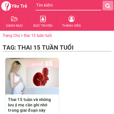
Yêu Trẻ
DANH MỤC
ĐỌC TRUYỆN
THÀNH VIÊN
Trang Chủ
thai 15 tuần tuổi
TAG: THAI 15 TUẦN TUỔI
Thai 15 tuần và những
lưu ý mẹ cần ghi nhớ
trong giai đoạn này