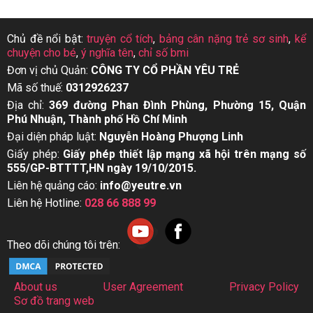
Chủ đề nổi bật:
truyện cổ tích
,
bảng cân nặng trẻ sơ sinh
,
kể
chuyện cho bé
,
ý nghĩa tên
,
chỉ số bmi
Đơn vị chủ Quản:
CÔNG TY CỔ PHẦN YÊU TRẺ
Mã số thuế:
0312926237
Địa chỉ:
369 đường Phan Đình Phùng, Phường 15, Quận
Phú Nhuận, Thành phố Hồ Chí Minh
Đại diện pháp luật:
Nguyễn Hoàng Phượng Linh
Giấy phép:
Giấy phép thiết lập mạng xã hội trên mạng số
555/GP-BTTTT,HN ngày 19/10/2015.
Liên hệ quảng cáo:
info@yeutre.vn
Liên hệ Hotline:
028 66 888 99
Theo dõi chúng tôi trên:
About us
User Agreement
Privacy Policy
Sơ đồ trang web