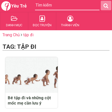
Yêu Trẻ
DANH MỤC
ĐỌC TRUYỆN
THÀNH VIÊN
Trang Chủ
tập đi
TAG: TẬP ĐI
Bé tập đi và những cột
mốc mẹ cần lưu ý