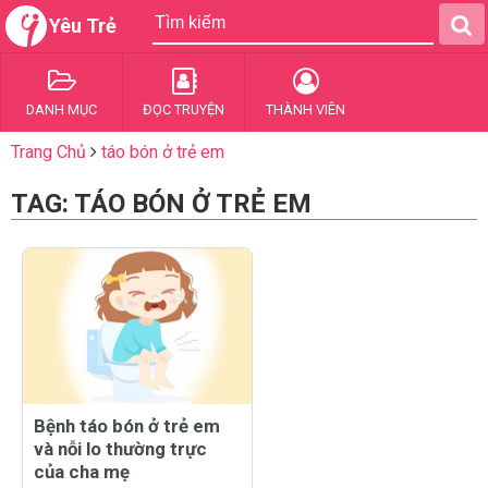
Yêu Trẻ
DANH MỤC
ĐỌC TRUYỆN
THÀNH VIÊN
Trang Chủ
táo bón ở trẻ em
TAG: TÁO BÓN Ở TRẺ EM
Bệnh táo bón ở trẻ em
và nỗi lo thường trực
của cha mẹ