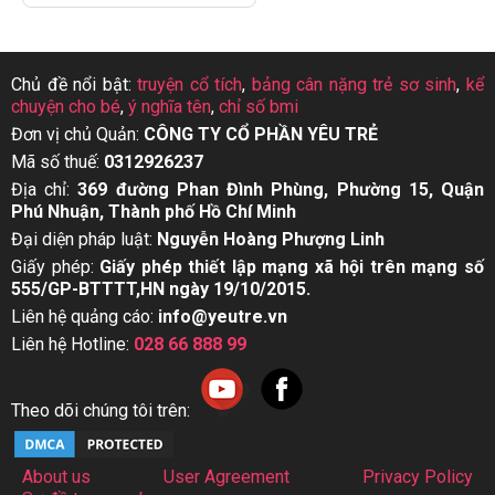
Chủ đề nổi bật:
truyện cổ tích
,
bảng cân nặng trẻ sơ sinh
,
kể
chuyện cho bé
,
ý nghĩa tên
,
chỉ số bmi
Đơn vị chủ Quản:
CÔNG TY CỔ PHẦN YÊU TRẺ
Mã số thuế:
0312926237
Địa chỉ:
369 đường Phan Đình Phùng, Phường 15, Quận
Phú Nhuận, Thành phố Hồ Chí Minh
Đại diện pháp luật:
Nguyễn Hoàng Phượng Linh
Giấy phép:
Giấy phép thiết lập mạng xã hội trên mạng số
555/GP-BTTTT,HN ngày 19/10/2015.
Liên hệ quảng cáo:
info@yeutre.vn
Liên hệ Hotline:
028 66 888 99
Theo dõi chúng tôi trên:
About us
User Agreement
Privacy Policy