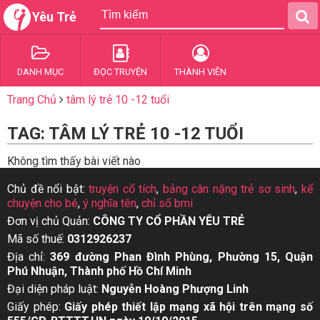
Yêu Trẻ
DANH MỤC
ĐỌC TRUYỆN
THÀNH VIÊN
Trang Chủ
tâm lý trẻ 10 -12 tuổi
TAG: TÂM LÝ TRẺ 10 -12 TUỔI
Không tìm thấy bài viết nào
Chủ đề nổi bật:
truyện cổ tích
,
bảng cân nặng trẻ sơ sinh
,
kể
chuyện cho bé
,
ý nghĩa tên
,
chỉ số bmi
Đơn vị chủ Quản:
CÔNG TY CỔ PHẦN YÊU TRẺ
Mã số thuế:
0312926237
Địa chỉ:
369 đường Phan Đình Phùng, Phường 15, Quận
Phú Nhuận, Thành phố Hồ Chí Minh
Đại diện pháp luật:
Nguyễn Hoàng Phượng Linh
Giấy phép:
Giấy phép thiết lập mạng xã hội trên mạng số