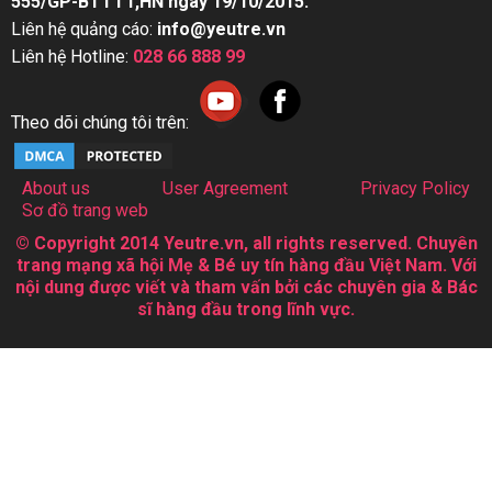
555/GP-BTTTT,HN ngày 19/10/2015.
Liên hệ quảng cáo:
info@yeutre.vn
Liên hệ Hotline:
028 66 888 99
Theo dõi chúng tôi trên:
About us
User Agreement
Privacy Policy
Sơ đồ trang web
© Copyright 2014 Yeutre.vn, all rights reserved. Chuyên
trang mạng xã hội Mẹ & Bé uy tín hàng đầu Việt Nam. Với
nội dung được viết và tham vấn bởi các chuyên gia & Bác
sĩ hàng đầu trong lĩnh vực.