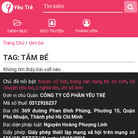
Yêu Trẻ
DANH MỤC
ĐỌC TRUYỆN
THÀNH VIÊN
Trang Chủ
tắm bé
TAG: TẮM BÉ
Không tìm thấy bài viết nào
Chủ đề nổi bật:
truyện cổ tích
,
bảng cân nặng trẻ sơ sinh
,
kể
chuyện cho bé
,
ý nghĩa tên
,
chỉ số bmi
Đơn vị chủ Quản:
CÔNG TY CỔ PHẦN YÊU TRẺ
Mã số thuế:
0312926237
Địa chỉ:
369 đường Phan Đình Phùng, Phường 15, Quận
Phú Nhuận, Thành phố Hồ Chí Minh
Đại diện pháp luật:
Nguyễn Hoàng Phượng Linh
Giấy phép:
Giấy phép thiết lập mạng xã hội trên mạng số