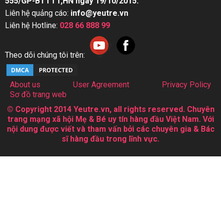
555/GP-BTTTT,HN ngày 19/10/2015.
Liên hệ quảng cáo:
info@yeutre.vn
Liên hệ Hotline:
028 66 888 99
Theo dõi chúng tôi trên:
About us
User Agreement
Privacy Policy
Sơ đồ trang web
© Copyright 2014 Yeutre.vn, all rights reserved. Chuyên
trang mạng xã hội Mẹ & Bé uy tín hàng đầu Việt Nam. Với
nội dung được viết và tham vấn bởi các chuyên gia & Bác
sĩ hàng đầu trong lĩnh vực.