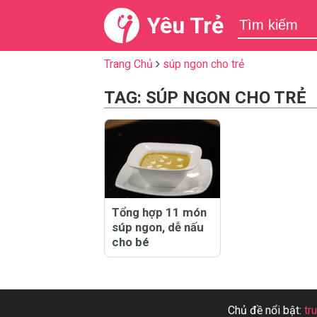
Yêu Trẻ
Trang Chủ
súp ngon cho trẻ
TAG: SÚP NGON CHO TRẺ
Tổng hợp 11 món
súp ngon, dễ nấu
cho bé
Chủ đề nổi bật:
tr