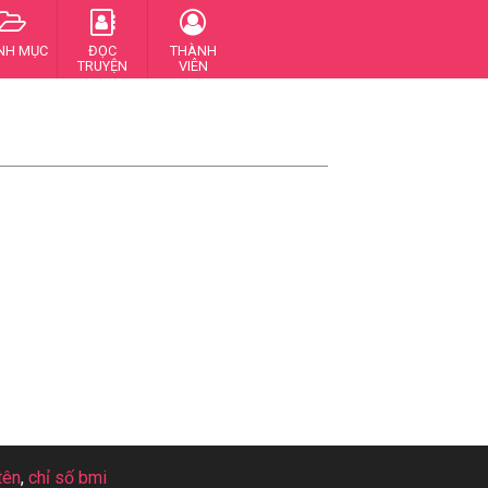
NH MỤC
ĐỌC
THÀNH
TRUYỆN
VIÊN
tên
,
chỉ số bmi