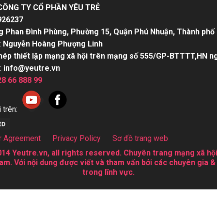
CÔNG TY CỔ PHẦN YÊU TRẺ
926237
g Phan Đình Phùng, Phường 15, Quận Phú Nhuận, Thành phố 
:
Nguyễn Hoàng Phượng Linh
hép thiết lập mạng xã hội trên mạng số 555/GP-BTTTT,HN n
:
info@yeutre.vn
28 66 888 99
 trên:
r Agreement
Privacy Policy
Sơ đồ trang web
14 Yeutre.vn, all rights reserved. Chuyên trang mạng xã hội
am. Với nội dung được viết và tham vấn bởi các chuyên gia &
trong lĩnh vực.