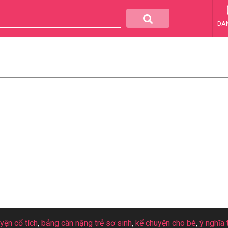
DA
uyện cổ tích
,
bảng cân nặng trẻ sơ sinh
,
kể chuyện cho bé
,
ý nghĩa 