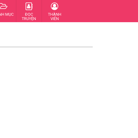
NH MỤC
ĐỌC
THÀNH
TRUYỆN
VIÊN