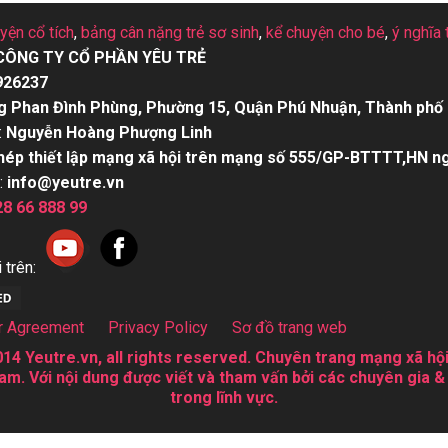
uyện cổ tích
,
bảng cân nặng trẻ sơ sinh
,
kể chuyện cho bé
,
ý nghĩa 
CÔNG TY CỔ PHẦN YÊU TRẺ
926237
g Phan Đình Phùng, Phường 15, Quận Phú Nhuận, Thành phố 
:
Nguyễn Hoàng Phượng Linh
hép thiết lập mạng xã hội trên mạng số 555/GP-BTTTT,HN n
:
info@yeutre.vn
28 66 888 99
 trên:
r Agreement
Privacy Policy
Sơ đồ trang web
14 Yeutre.vn, all rights reserved. Chuyên trang mạng xã hội
am. Với nội dung được viết và tham vấn bởi các chuyên gia &
trong lĩnh vực.