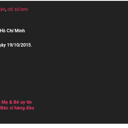
tên
,
chỉ số bmi
Hồ Chí Minh
gày 19/10/2015.
 Mẹ & Bé uy tín
 Bác sĩ hàng đầu