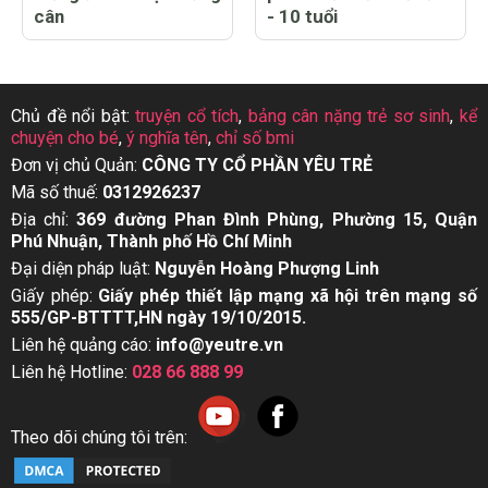
cân
- 10 tuổi
Chủ đề nổi bật:
truyện cổ tích
,
bảng cân nặng trẻ sơ sinh
,
kể
chuyện cho bé
,
ý nghĩa tên
,
chỉ số bmi
Đơn vị chủ Quản:
CÔNG TY CỔ PHẦN YÊU TRẺ
Mã số thuế:
0312926237
Địa chỉ:
369 đường Phan Đình Phùng, Phường 15, Quận
Phú Nhuận, Thành phố Hồ Chí Minh
Đại diện pháp luật:
Nguyễn Hoàng Phượng Linh
Giấy phép:
Giấy phép thiết lập mạng xã hội trên mạng số
555/GP-BTTTT,HN ngày 19/10/2015.
Liên hệ quảng cáo:
info@yeutre.vn
Liên hệ Hotline:
028 66 888 99
Theo dõi chúng tôi trên: