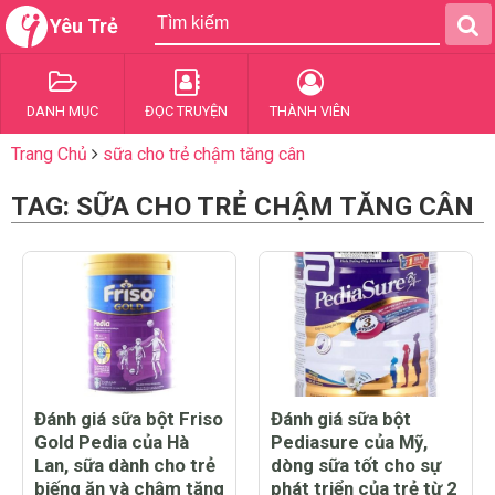
Yêu Trẻ
DANH MỤC
ĐỌC TRUYỆN
THÀNH VIÊN
Trang Chủ
sữa cho trẻ chậm tăng cân
TAG: SỮA CHO TRẺ CHẬM TĂNG CÂN
Đánh giá sữa bột Friso
Đánh giá sữa bột
Gold Pedia của Hà
Pediasure của Mỹ,
Lan, sữa dành cho trẻ
dòng sữa tốt cho sự
biếng ăn và chậm tăng
phát triển của trẻ từ 2