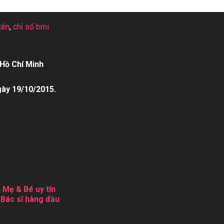
tên
,
chỉ số bmi
Hồ Chí Minh
gày 19/10/2015.
 Mẹ & Bé uy tín
 Bác sĩ hàng đầu