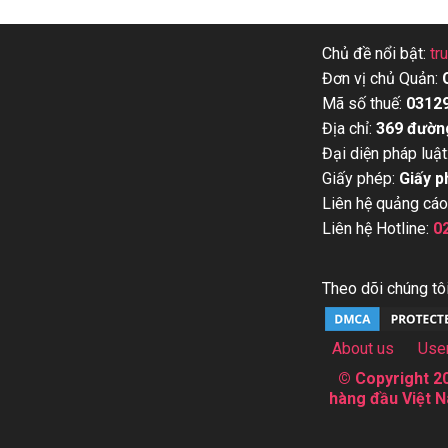
Chủ đề nổi bật:
tr
Đơn vị chủ Quản:
Mã số thuế:
0312
Địa chỉ:
369 đườn
Đại diện pháp luật
Giấy phép:
Giấy p
Liên hệ quảng cáo
Liên hệ Hotline:
0
Theo dõi chúng tôi
About us
Use
© Copyright 20
hàng đầu Việt N