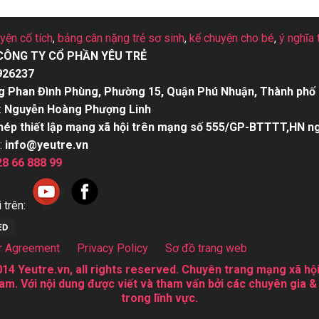
uyện cổ tích
,
bảng cân nặng trẻ sơ sinh
,
kể chuyện cho bé
,
ý nghĩa 
CÔNG TY CỔ PHẦN YÊU TRẺ
926237
g Phan Đình Phùng, Phường 15, Quận Phú Nhuận, Thành phố 
:
Nguyễn Hoàng Phượng Linh
hép thiết lập mạng xã hội trên mạng số 555/GP-BTTTT,HN n
:
info@yeutre.vn
28 66 888 99
 trên:
r Agreement
Privacy Policy
Sơ đồ trang web
14 Yeutre.vn, all rights reserved. Chuyên trang mạng xã hội
am. Với nội dung được viết và tham vấn bởi các chuyên gia &
trong lĩnh vực.