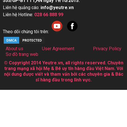
555/GP-BTTTT,HN ngày 19/10/2015.
Liên hệ quảng cáo:
info@yeutre.vn
Liên hệ Hotline:
028 66 888 99
Theo dõi chúng tôi trên:
About us
User Agreement
Privacy Policy
Sơ đồ trang web
© Copyright 2014 Yeutre.vn, all rights reserved. Chuyên
trang mạng xã hội Mẹ & Bé uy tín hàng đầu Việt Nam. Với
nội dung được viết và tham vấn bởi các chuyên gia & Bác
sĩ hàng đầu trong lĩnh vực.