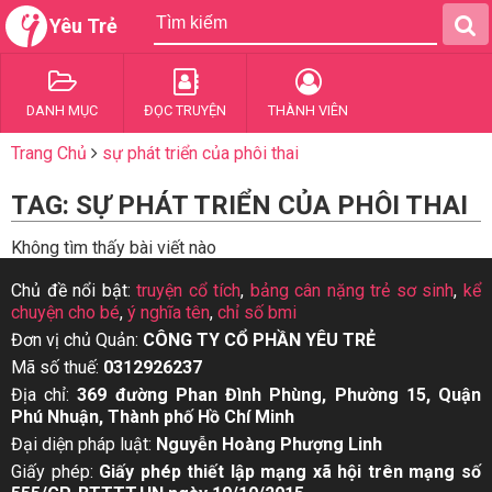
Yêu Trẻ
DANH MỤC
ĐỌC TRUYỆN
THÀNH VIÊN
Trang Chủ
sự phát triển của phôi thai
TAG: SỰ PHÁT TRIỂN CỦA PHÔI THAI
Không tìm thấy bài viết nào
Chủ đề nổi bật:
truyện cổ tích
,
bảng cân nặng trẻ sơ sinh
,
kể
chuyện cho bé
,
ý nghĩa tên
,
chỉ số bmi
Đơn vị chủ Quản:
CÔNG TY CỔ PHẦN YÊU TRẺ
Mã số thuế:
0312926237
Địa chỉ:
369 đường Phan Đình Phùng, Phường 15, Quận
Phú Nhuận, Thành phố Hồ Chí Minh
Đại diện pháp luật:
Nguyễn Hoàng Phượng Linh
Giấy phép:
Giấy phép thiết lập mạng xã hội trên mạng số