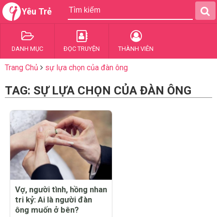
Yêu Trẻ
DANH MỤC
ĐỌC TRUYỆN
THÀNH VIÊN
Trang Chủ
sự lựa chọn của đàn ông
TAG: SỰ LỰA CHỌN CỦA ĐÀN ÔNG
Vợ, người tình, hồng nhan
tri kỷ: Ai là người đàn
ông muốn ở bên?