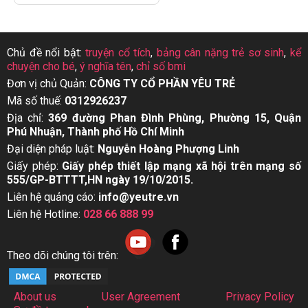
Chủ đề nổi bật:
truyện cổ tích
,
bảng cân nặng trẻ sơ sinh
,
kể
chuyện cho bé
,
ý nghĩa tên
,
chỉ số bmi
Đơn vị chủ Quản:
CÔNG TY CỔ PHẦN YÊU TRẺ
Mã số thuế:
0312926237
Địa chỉ:
369 đường Phan Đình Phùng, Phường 15, Quận
Phú Nhuận, Thành phố Hồ Chí Minh
Đại diện pháp luật:
Nguyễn Hoàng Phượng Linh
Giấy phép:
Giấy phép thiết lập mạng xã hội trên mạng số
555/GP-BTTTT,HN ngày 19/10/2015.
Liên hệ quảng cáo:
info@yeutre.vn
Liên hệ Hotline:
028 66 888 99
Theo dõi chúng tôi trên:
About us
User Agreement
Privacy Policy