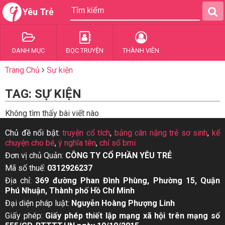
Yêu Trẻ
DANH MỤC
ĐỌC TRUYỆN
THÀNH VIÊN
Trang Chủ
Sự kiện
TAG: SỰ KIỆN
Không tìm thấy bài viết nào
Chủ đề nổi bật:
truyện cổ tích
,
bảng cân nặng trẻ sơ sinh
,
kể
chuyện cho bé
,
ý nghĩa tên
,
chỉ số bmi
Đơn vị chủ Quản:
CÔNG TY CỔ PHẦN YÊU TRẺ
Mã số thuế:
0312926237
Địa chỉ:
369 đường Phan Đình Phùng, Phường 15, Quận
Phú Nhuận, Thành phố Hồ Chí Minh
Đại diện pháp luật:
Nguyễn Hoàng Phượng Linh
Giấy phép:
Giấy phép thiết lập mạng xã hội trên mạng số