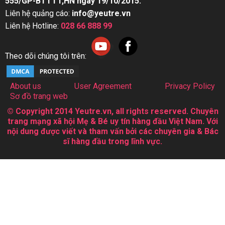
555/GP-BTTTT,HN ngày 19/10/2015.
Liên hệ quảng cáo:
info@yeutre.vn
Liên hệ Hotline:
028 66 888 99
Theo dõi chúng tôi trên:
About us
User Agreement
Privacy Policy
Sơ đồ trang web
© Copyright 2014 Yeutre.vn, all rights reserved. Chuyên
trang mạng xã hội Mẹ & Bé uy tín hàng đầu Việt Nam. Với
nội dung được viết và tham vấn bởi các chuyên gia & Bác
sĩ hàng đầu trong lĩnh vực.