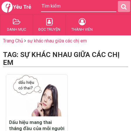
Yêu Trẻ
DANH MỤC
ĐỌC TRUYỆN
THÀNH VIÊN
Trang Chủ
sự khác nhau giữa các chị em
TAG: SỰ KHÁC NHAU GIỮA CÁC CHỊ
EM
Dấu hiệu mang thai
tháng đầu của mỗi người