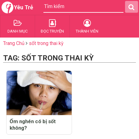
Yêu Trẻ
DANH MỤC
ĐỌC TRUYỆN
THÀNH VIÊN
Trang Chủ
sốt trong thai kỳ
TAG: SỐT TRONG THAI KỲ
Ốm nghén có bị sốt
không?