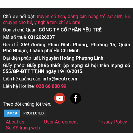
Chủ đề nổi bật:
truyện cổ tích
,
bảng cân nặng trẻ sơ sinh
,
kể
chuyện cho bé
,
ý nghĩa tên
,
chỉ số bmi
Đơn vị chủ Quản:
CÔNG TY CỔ PHẦN YÊU TRẺ
Mã số thuế:
0312926237
Địa chỉ:
369 đường Phan Đình Phùng, Phường 15, Quận
Phú Nhuận, Thành phố Hồ Chí Minh
Đại diện pháp luật:
Nguyễn Hoàng Phượng Linh
Giấy phép:
Giấy phép thiết lập mạng xã hội trên mạng số
555/GP-BTTTT,HN ngày 19/10/2015.
Liên hệ quảng cáo:
info@yeutre.vn
Liên hệ Hotline:
028 66 888 99
Theo dõi chúng tôi trên:
About us
User Agreement
Privacy Policy
Sơ đồ trang web