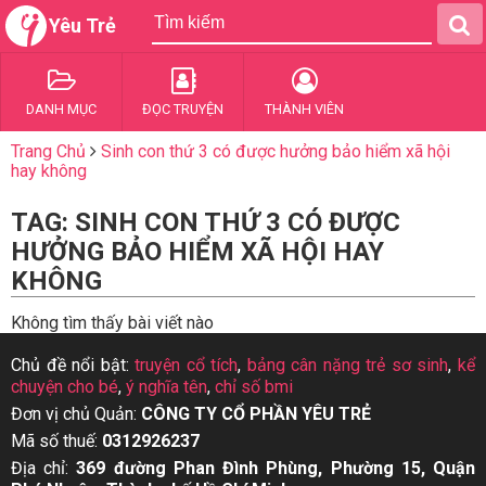
Yêu Trẻ
DANH MỤC
ĐỌC TRUYỆN
THÀNH VIÊN
Trang Chủ
Sinh con thứ 3 có được hưởng bảo hiểm xã hội
hay không
TAG: SINH CON THỨ 3 CÓ ĐƯỢC
HƯỞNG BẢO HIỂM XÃ HỘI HAY
KHÔNG
Không tìm thấy bài viết nào
Chủ đề nổi bật:
truyện cổ tích
,
bảng cân nặng trẻ sơ sinh
,
kể
chuyện cho bé
,
ý nghĩa tên
,
chỉ số bmi
Đơn vị chủ Quản:
CÔNG TY CỔ PHẦN YÊU TRẺ
Mã số thuế:
0312926237
Địa chỉ:
369 đường Phan Đình Phùng, Phường 15, Quận