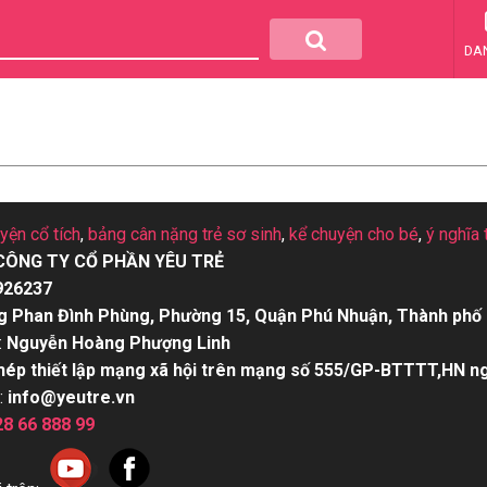
DA
uyện cổ tích
,
bảng cân nặng trẻ sơ sinh
,
kể chuyện cho bé
,
ý nghĩa 
CÔNG TY CỔ PHẦN YÊU TRẺ
926237
g Phan Đình Phùng, Phường 15, Quận Phú Nhuận, Thành phố 
:
Nguyễn Hoàng Phượng Linh
hép thiết lập mạng xã hội trên mạng số 555/GP-BTTTT,HN n
:
info@yeutre.vn
28 66 888 99