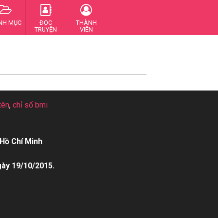
NH MỤC
ĐỌC
THÀNH
TRUYỆN
VIÊN
tên
,
chỉ số bmi
Hồ Chí Minh
gày 19/10/2015.