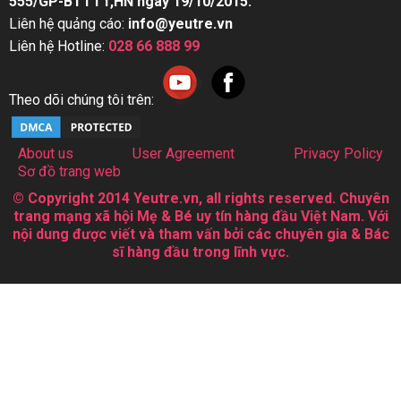
555/GP-BTTTT,HN ngày 19/10/2015.
Liên hệ quảng cáo:
info@yeutre.vn
Liên hệ Hotline:
028 66 888 99
Theo dõi chúng tôi trên:
About us
User Agreement
Privacy Policy
Sơ đồ trang web
© Copyright 2014 Yeutre.vn, all rights reserved. Chuyên
trang mạng xã hội Mẹ & Bé uy tín hàng đầu Việt Nam. Với
nội dung được viết và tham vấn bởi các chuyên gia & Bác
sĩ hàng đầu trong lĩnh vực.