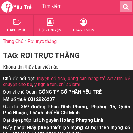
Yêu Trẻ
DANH MỤC
ĐỌC TRUYỆN
THÀNH VIÊN
Trang Chủ
Rơi trực thăng
TAG: RƠI TRỰC THĂNG
Không tìm thấy bài viết nào
Chủ đề nổi bật:
truyện cổ tích
,
bảng cân nặng trẻ sơ sinh
,
kể
chuyện cho bé
,
ý nghĩa tên
,
chỉ số bmi
Đơn vị chủ Quản:
CÔNG TY CỔ PHẦN YÊU TRẺ
Mã số thuế:
0312926237
Địa chỉ:
369 đường Phan Đình Phùng, Phường 15, Quận
Phú Nhuận, Thành phố Hồ Chí Minh
Đại diện pháp luật:
Nguyễn Hoàng Phượng Linh
Giấy phép:
Giấy phép thiết lập mạng xã hội trên mạng số