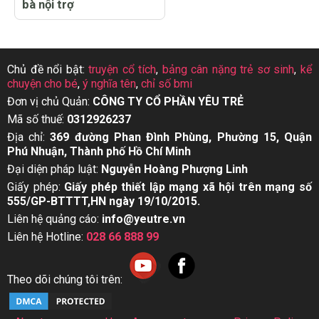
bà nội trợ
Chủ đề nổi bật:
truyện cổ tích
,
bảng cân nặng trẻ sơ sinh
,
kể
chuyện cho bé
,
ý nghĩa tên
,
chỉ số bmi
Đơn vị chủ Quản:
CÔNG TY CỔ PHẦN YÊU TRẺ
Mã số thuế:
0312926237
Địa chỉ:
369 đường Phan Đình Phùng, Phường 15, Quận
Phú Nhuận, Thành phố Hồ Chí Minh
Đại diện pháp luật:
Nguyễn Hoàng Phượng Linh
Giấy phép:
Giấy phép thiết lập mạng xã hội trên mạng số
555/GP-BTTTT,HN ngày 19/10/2015.
Liên hệ quảng cáo:
info@yeutre.vn
Liên hệ Hotline:
028 66 888 99
Theo dõi chúng tôi trên: