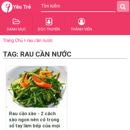
Yêu Trẻ
DANH MỤC
ĐỌC TRUYỆN
THÀNH VIÊN
Trang Chủ
rau cần nước
TAG: RAU CẦN NƯỚC
Rau cần xào - 2 cách
xào ngon nên có trong
sổ tay làm bếp của mọi