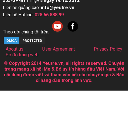
555/GP-BTTTT,HN ngày 19/10/2015.
Liên hệ quảng cáo:
info@yeutre.vn
Liên hệ Hotline:
028 66 888 99
Theo dõi chúng tôi trên:
About us
User Agreement
Privacy Policy
Sơ đồ trang web
© Copyright 2014 Yeutre.vn, all rights reserved. Chuyên
trang mạng xã hội Mẹ & Bé uy tín hàng đầu Việt Nam. Với
nội dung được viết và tham vấn bởi các chuyên gia & Bác
sĩ hàng đầu trong lĩnh vực.