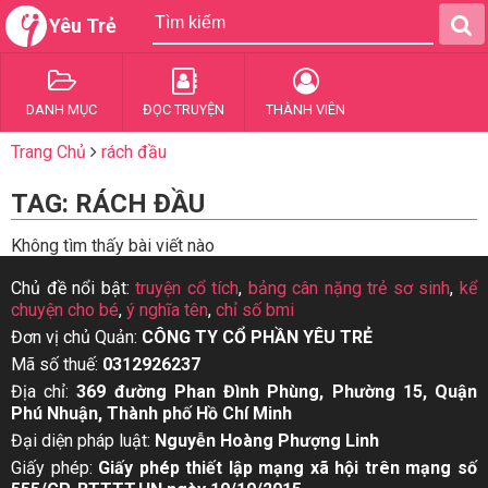
Yêu Trẻ
DANH MỤC
ĐỌC TRUYỆN
THÀNH VIÊN
Trang Chủ
rách đầu
TAG: RÁCH ĐẦU
Không tìm thấy bài viết nào
Chủ đề nổi bật:
truyện cổ tích
,
bảng cân nặng trẻ sơ sinh
,
kể
chuyện cho bé
,
ý nghĩa tên
,
chỉ số bmi
Đơn vị chủ Quản:
CÔNG TY CỔ PHẦN YÊU TRẺ
Mã số thuế:
0312926237
Địa chỉ:
369 đường Phan Đình Phùng, Phường 15, Quận
Phú Nhuận, Thành phố Hồ Chí Minh
Đại diện pháp luật:
Nguyễn Hoàng Phượng Linh
Giấy phép:
Giấy phép thiết lập mạng xã hội trên mạng số