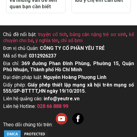
quan bạn cần biết
Chủ đề nổi bật:
truyện cổ tích
,
bảng cân nặng trẻ sơ sinh
,
kể
chuyện cho bé
,
ý nghĩa tên
,
chỉ số bmi
Đơn vị chủ Quản:
CÔNG TY CỔ PHẦN YÊU TRẺ
Mã số thuế:
0312926237
Địa chỉ:
369 đường Phan Đình Phùng, Phường 15, Quận
Phú Nhuận, Thành phố Hồ Chí Minh
Đại diện pháp luật:
Nguyễn Hoàng Phượng Linh
Giấy phép:
Giấy phép thiết lập mạng xã hội trên mạng số
555/GP-BTTTT,HN ngày 19/10/2015.
Liên hệ quảng cáo:
info@yeutre.vn
Liên hệ Hotline:
028 66 888 99
Theo dõi chúng tôi trên: