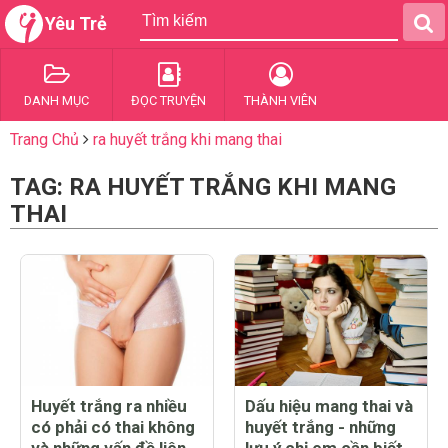
Yêu Trẻ
DANH MỤC
ĐỌC TRUYỆN
THÀNH VIÊN
Trang Chủ
ra huyết trắng khi mang thai
TAG: RA HUYẾT TRẮNG KHI MANG
THAI
Huyết trắng ra nhiều
Dấu hiệu mang thai và
có phải có thai không
huyết trắng - những
và những vấn đề liên
lưu ý chị em cần biết