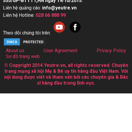
555/GP-BTTTT,HN ngày 19/10/2015.
Liên hệ quảng cáo:
info@yeutre.vn
Liên hệ Hotline:
028 66 888 99
Theo dõi chúng tôi trên:
About us
User Agreement
Privacy Policy
Sơ đồ trang web
© Copyright 2014 Yeutre.vn, all rights reserved. Chuyên
trang mạng xã hội Mẹ & Bé uy tín hàng đầu Việt Nam. Với
nội dung được viết và tham vấn bởi các chuyên gia & Bác
sĩ hàng đầu trong lĩnh vực.