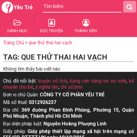
Yêu Trẻ
DANH MỤC
ĐỌC TRUYỆN
THÀNH VIÊN
Trang Chủ
que thử thai hai vạch
TAG: QUE THỬ THAI HAI VẠCH
Không tìm thấy bài viết nào
Chủ đề nổi bật:
truyện cổ tích
,
bảng cân nặng trẻ sơ sinh
,
kể
chuyện cho bé
,
ý nghĩa tên
,
chỉ số bmi
Đơn vị chủ Quản:
CÔNG TY CỔ PHẦN YÊU TRẺ
Mã số thuế:
0312926237
Địa chỉ:
369 đường Phan Đình Phùng, Phường 15, Quận
Phú Nhuận, Thành phố Hồ Chí Minh
Đại diện pháp luật:
Nguyễn Hoàng Phượng Linh
Giấy phép:
Giấy phép thiết lập mạng xã hội trên mạng số