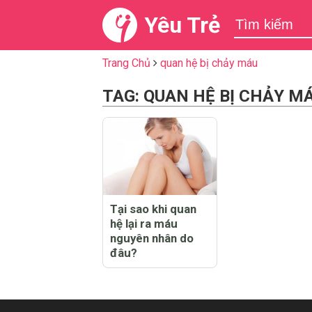
Yêu Trẻ
Trang Chủ
quan hệ bị chảy máu
TAG: QUAN HỆ BỊ CHẢY M
Tại sao khi quan
hệ lại ra máu
nguyên nhân do
đâu?