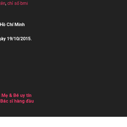
tên
,
chỉ số bmi
Hồ Chí Minh
gày 19/10/2015.
 Mẹ & Bé uy tín
 Bác sĩ hàng đầu