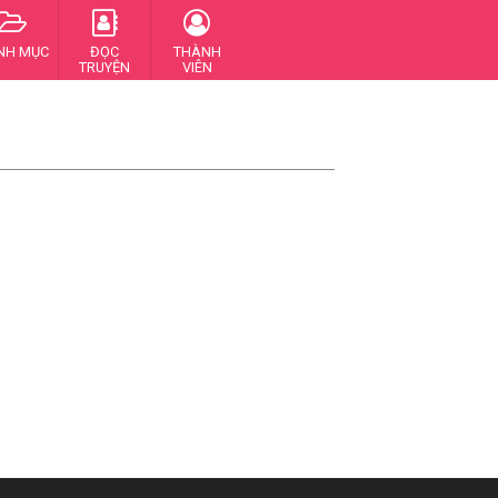
NH MỤC
ĐỌC
THÀNH
TRUYỆN
VIÊN