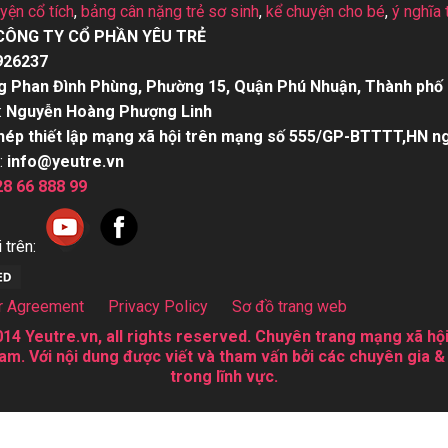
uyện cổ tích
,
bảng cân nặng trẻ sơ sinh
,
kể chuyện cho bé
,
ý nghĩa 
CÔNG TY CỔ PHẦN YÊU TRẺ
926237
g Phan Đình Phùng, Phường 15, Quận Phú Nhuận, Thành phố 
:
Nguyễn Hoàng Phượng Linh
hép thiết lập mạng xã hội trên mạng số 555/GP-BTTTT,HN n
:
info@yeutre.vn
28 66 888 99
 trên:
r Agreement
Privacy Policy
Sơ đồ trang web
14 Yeutre.vn, all rights reserved. Chuyên trang mạng xã hội
am. Với nội dung được viết và tham vấn bởi các chuyên gia &
trong lĩnh vực.