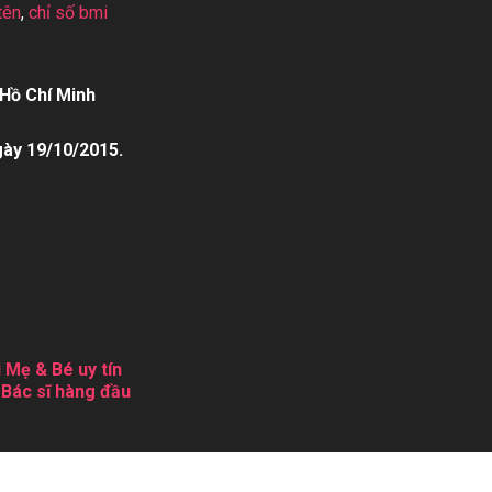
tên
,
chỉ số bmi
Hồ Chí Minh
gày 19/10/2015.
 Mẹ & Bé uy tín
 Bác sĩ hàng đầu