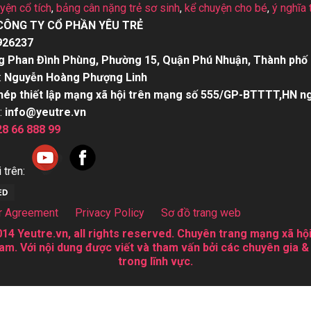
uyện cổ tích
,
bảng cân nặng trẻ sơ sinh
,
kể chuyện cho bé
,
ý nghĩa 
CÔNG TY CỔ PHẦN YÊU TRẺ
926237
g Phan Đình Phùng, Phường 15, Quận Phú Nhuận, Thành phố 
:
Nguyễn Hoàng Phượng Linh
hép thiết lập mạng xã hội trên mạng số 555/GP-BTTTT,HN n
:
info@yeutre.vn
28 66 888 99
 trên:
r Agreement
Privacy Policy
Sơ đồ trang web
14 Yeutre.vn, all rights reserved. Chuyên trang mạng xã hội
am. Với nội dung được viết và tham vấn bởi các chuyên gia &
trong lĩnh vực.