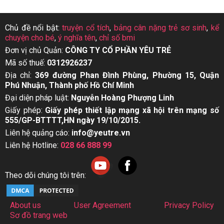
Chủ đề nổi bật:
truyện cổ tích
,
bảng cân nặng trẻ sơ sinh
,
kể
chuyện cho bé
,
ý nghĩa tên
,
chỉ số bmi
Đơn vị chủ Quản:
CÔNG TY CỔ PHẦN YÊU TRẺ
Mã số thuế:
0312926237
Địa chỉ:
369 đường Phan Đình Phùng, Phường 15, Quận
Phú Nhuận, Thành phố Hồ Chí Minh
Đại diện pháp luật:
Nguyễn Hoàng Phượng Linh
Giấy phép:
Giấy phép thiết lập mạng xã hội trên mạng số
555/GP-BTTTT,HN ngày 19/10/2015.
Liên hệ quảng cáo:
info@yeutre.vn
Liên hệ Hotline:
028 66 888 99
Theo dõi chúng tôi trên:
About us
User Agreement
Privacy Policy
Sơ đồ trang web