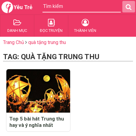
Yêu Trẻ
DANH MỤC
ĐỌC TRUYỆN
THÀNH VIÊN
Trang Chủ
quà tặng trung thu
TAG: QUÀ TẶNG TRUNG THU
Top 5 bài hát Trung thu
hay và ý nghĩa nhất