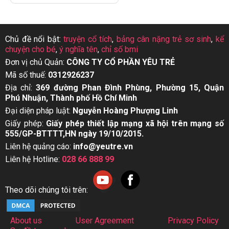
Chủ đề nổi bật:
truyện cổ tích
,
bảng cân nặng trẻ sơ sinh
,
kể
chuyện cho bé
,
ý nghĩa tên
,
chỉ số bmi
Đơn vị chủ Quản:
CÔNG TY CỔ PHẦN YÊU TRẺ
Mã số thuế:
0312926237
Địa chỉ:
369 đường Phan Đình Phùng, Phường 15, Quận
Phú Nhuận, Thành phố Hồ Chí Minh
Đại diện pháp luật:
Nguyễn Hoàng Phượng Linh
Giấy phép:
Giấy phép thiết lập mạng xã hội trên mạng số
555/GP-BTTTT,HN ngày 19/10/2015.
Liên hệ quảng cáo:
info@yeutre.vn
Liên hệ Hotline:
028 66 888 99
Theo dõi chúng tôi trên:
About us
User Agreement
Privacy Policy