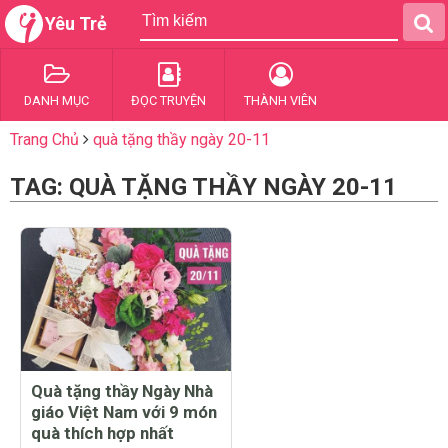
Yêu Trẻ
DANH MỤC
ĐỌC TRUYỆN
THÀNH VIÊN
Trang Chủ
quà tặng thầy ngày 20-11
TAG: QUÀ TẶNG THẦY NGÀY 20-11
Quà tặng thầy Ngày Nhà
giáo Việt Nam với 9 món
quà thích hợp nhất