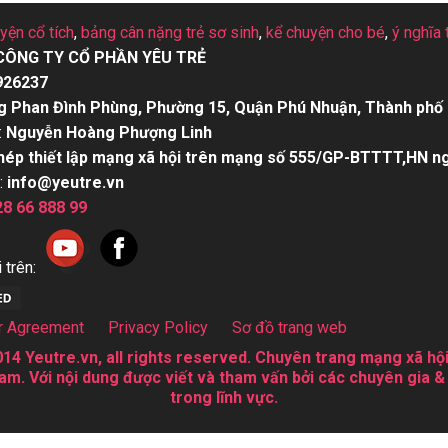
uyện cổ tích
,
bảng cân nặng trẻ sơ sinh
,
kể chuyện cho bé
,
ý nghĩa 
CÔNG TY CỔ PHẦN YÊU TRẺ
926237
g Phan Đình Phùng, Phường 15, Quận Phú Nhuận, Thành phố 
:
Nguyễn Hoàng Phượng Linh
hép thiết lập mạng xã hội trên mạng số 555/GP-BTTTT,HN n
:
info@yeutre.vn
28 66 888 99
 trên:
r Agreement
Privacy Policy
Sơ đồ trang web
14 Yeutre.vn, all rights reserved. Chuyên trang mạng xã hội
am. Với nội dung được viết và tham vấn bởi các chuyên gia &
trong lĩnh vực.