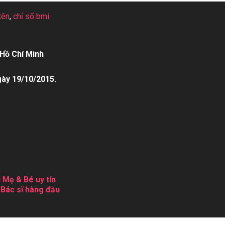
tên
,
chỉ số bmi
Hồ Chí Minh
gày 19/10/2015.
 Mẹ & Bé uy tín
 Bác sĩ hàng đầu