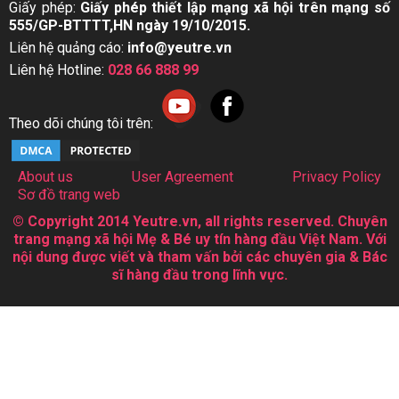
Giấy phép:
Giấy phép thiết lập mạng xã hội trên mạng số
555/GP-BTTTT,HN ngày 19/10/2015.
Liên hệ quảng cáo:
info@yeutre.vn
Liên hệ Hotline:
028 66 888 99
Theo dõi chúng tôi trên:
About us
User Agreement
Privacy Policy
Sơ đồ trang web
© Copyright 2014 Yeutre.vn, all rights reserved. Chuyên
trang mạng xã hội Mẹ & Bé uy tín hàng đầu Việt Nam. Với
nội dung được viết và tham vấn bởi các chuyên gia & Bác
sĩ hàng đầu trong lĩnh vực.