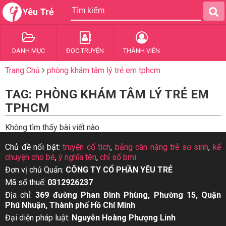
Yêu Trẻ
DANH MỤC
ĐỌC TRUYỆN
THÀNH VIÊN
Trang Chủ
phòng khám tâm lý trẻ em tphcm
TAG: PHÒNG KHÁM TÂM LÝ TRẺ EM
TPHCM
Không tìm thấy bài viết nào
Chủ đề nổi bật:
truyện cổ tích
,
bảng cân nặng trẻ sơ sinh
,
kể
chuyện cho bé
,
ý nghĩa tên
,
chỉ số bmi
Đơn vị chủ Quản:
CÔNG TY CỔ PHẦN YÊU TRẺ
Mã số thuế:
0312926237
Địa chỉ:
369 đường Phan Đình Phùng, Phường 15, Quận
Phú Nhuận, Thành phố Hồ Chí Minh
Đại diện pháp luật:
Nguyễn Hoàng Phượng Linh