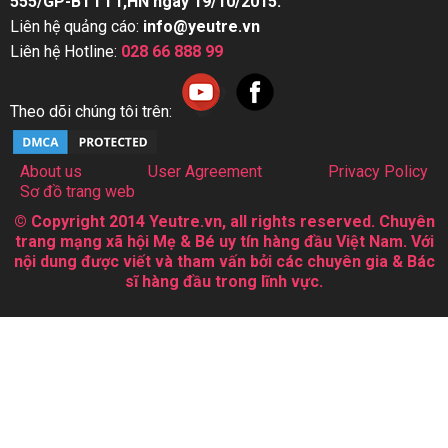
555/GP-BTTTT,HN ngày 19/10/2015.
Liên hệ quảng cáo:
info@yeutre.vn
Liên hệ Hotline:
028 66 888 99
Theo dõi chúng tôi trên:
About us
User Agreement
Privacy Policy
Sơ đồ trang web
© Copyright 2014 Yeutre.vn, all rights reserved. Chuyên
trang mạng xã hội Mẹ & Bé uy tín hàng đầu Việt Nam. Với
nội dung được viết và tham vấn bởi các chuyên gia & Bác
sĩ hàng đầu trong lĩnh vực.