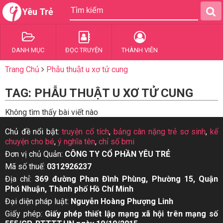
Yêu Trẻ
DANH MỤC
ĐỌC TRUYỆN
THÀNH VIÊN
Trang Chủ
Phẫu thuật u xơ tử cung
TAG: PHẪU THUẬT U XƠ TỬ CUNG
Không tìm thấy bài viết nào
Chủ đề nổi bật:
truyện cổ tích
,
bảng cân nặng trẻ sơ sinh
,
kể
chuyện cho bé
,
ý nghĩa tên
,
chỉ số bmi
Đơn vị chủ Quản:
CÔNG TY CỔ PHẦN YÊU TRẺ
Mã số thuế:
0312926237
Địa chỉ:
369 đường Phan Đình Phùng, Phường 15, Quận
Phú Nhuận, Thành phố Hồ Chí Minh
Đại diện pháp luật:
Nguyễn Hoàng Phượng Linh
Giấy phép:
Giấy phép thiết lập mạng xã hội trên mạng số