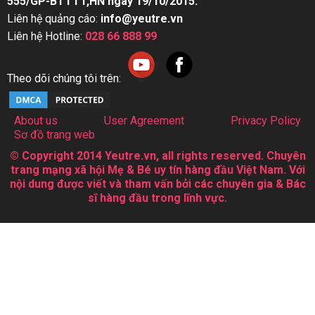
555/GP-BTTTT,HN ngày 19/10/2015.
Liên hệ quảng cáo:
info@yeutre.vn
Liên hệ Hotline:
028 66 888 99
Theo dõi chúng tôi trên:
About us
User Agreement
Privacy Policy
Sơ đồ trang web
© Copyright 2014 Yeutre.vn, all rights reserved. Chuyên
trang mạng xã hội Mẹ & Bé uy tín hàng đầu Việt Nam. Với
nội dung được viết và tham vấn bởi các chuyên gia & Bác
sĩ hàng đầu trong lĩnh vực.