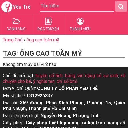
Yêu Trẻ
DANH MỤC
ĐỌC TRUYỆN
THÀNH VIÊN
Trang Chủ
ông cao toàn mỹ
TAG: ÔNG CAO TOÀN MỸ
Không tìm thấy bài viết nào
Chủ đề nổi bật:
truyện cổ tích
,
bảng cân nặng trẻ sơ sinh
,
kể
chuyện cho bé
,
ý nghĩa tên
,
chỉ số bmi
Đơn vị chủ Quản:
CÔNG TY CỔ PHẦN YÊU TRẺ
Mã số thuế:
0312926237
Địa chỉ:
369 đường Phan Đình Phùng, Phường 15, Quận
Phú Nhuận, Thành phố Hồ Chí Minh
Đại diện pháp luật:
Nguyễn Hoàng Phượng Linh
Giấy phép:
Giấy phép thiết lập mạng xã hội trên mạng số