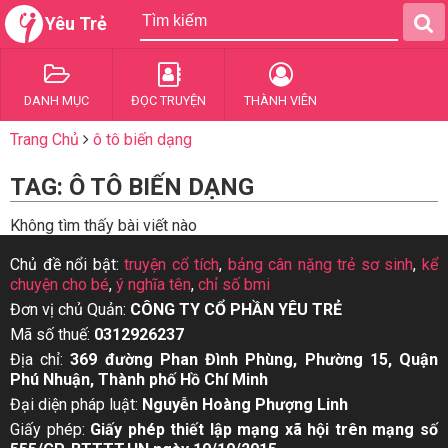
Yêu Trẻ
DANH MỤC
ĐỌC TRUYỆN
THÀNH VIÊN
Trang Chủ
ô tô biến dạng
TAG: Ô TÔ BIẾN DẠNG
Không tìm thấy bài viết nào
Chủ đề nổi bật:
truyện cổ tích
,
bảng cân nặng trẻ sơ sinh
,
kể
chuyện cho bé
,
ý nghĩa tên
,
chỉ số bmi
Đơn vị chủ Quản:
CÔNG TY CỔ PHẦN YÊU TRẺ
Mã số thuế:
0312926237
Địa chỉ:
369 đường Phan Đình Phùng, Phường 15, Quận
Phú Nhuận, Thành phố Hồ Chí Minh
Đại diện pháp luật:
Nguyễn Hoàng Phượng Linh
Giấy phép:
Giấy phép thiết lập mạng xã hội trên mạng số