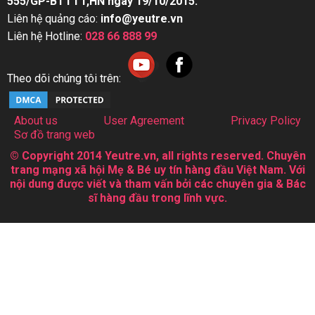
555/GP-BTTTT,HN ngày 19/10/2015.
Liên hệ quảng cáo:
info@yeutre.vn
Liên hệ Hotline:
028 66 888 99
Theo dõi chúng tôi trên:
About us
User Agreement
Privacy Policy
Sơ đồ trang web
© Copyright 2014 Yeutre.vn, all rights reserved. Chuyên
trang mạng xã hội Mẹ & Bé uy tín hàng đầu Việt Nam. Với
nội dung được viết và tham vấn bởi các chuyên gia & Bác
sĩ hàng đầu trong lĩnh vực.