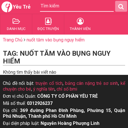
Yêu Trẻ
DANH MỤC
ĐỌC TRUYỆN
THÀNH VIÊN
Trang Chủ
nuốt tăm vào bụng nguy hiểm
TAG: NUỐT TĂM VÀO BỤNG NGUY
HIỂM
Không tìm thấy bài viết nào
Chủ đề nổi bật:
truyện cổ tích
,
bảng cân nặng trẻ sơ sinh
,
kể
chuyện cho bé
,
ý nghĩa tên
,
chỉ số bmi
Đơn vị chủ Quản:
CÔNG TY CỔ PHẦN YÊU TRẺ
Mã số thuế:
0312926237
Địa chỉ:
369 đường Phan Đình Phùng, Phường 15, Quận
Phú Nhuận, Thành phố Hồ Chí Minh
Đại diện pháp luật:
Nguyễn Hoàng Phượng Linh