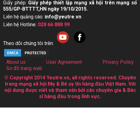
Giấy phép:
Giấy phép thiết lập mạng xã hội trên mạng số
555/GP-BTTTT,HN ngày 19/10/2015.
Liên hệ quảng cáo:
info@yeutre.vn
Liên hệ Hotline:
028 66 888 99
Theo dõi chúng tôi trên:
About us
User Agreement
Privacy Policy
Sơ đồ trang web
© Copyright 2014 Yeutre.vn, all rights reserved. Chuyên
trang mạng xã hội Mẹ & Bé uy tín hàng đầu Việt Nam. Với
nội dung được viết và tham vấn bởi các chuyên gia & Bác
sĩ hàng đầu trong lĩnh vực.