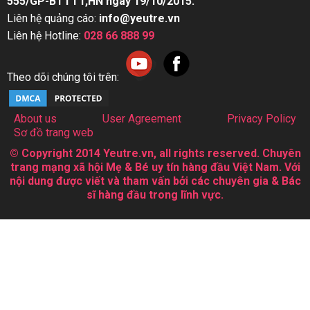
555/GP-BTTTT,HN ngày 19/10/2015.
Liên hệ quảng cáo:
info@yeutre.vn
Liên hệ Hotline:
028 66 888 99
Theo dõi chúng tôi trên:
About us
User Agreement
Privacy Policy
Sơ đồ trang web
© Copyright 2014 Yeutre.vn, all rights reserved. Chuyên
trang mạng xã hội Mẹ & Bé uy tín hàng đầu Việt Nam. Với
nội dung được viết và tham vấn bởi các chuyên gia & Bác
sĩ hàng đầu trong lĩnh vực.