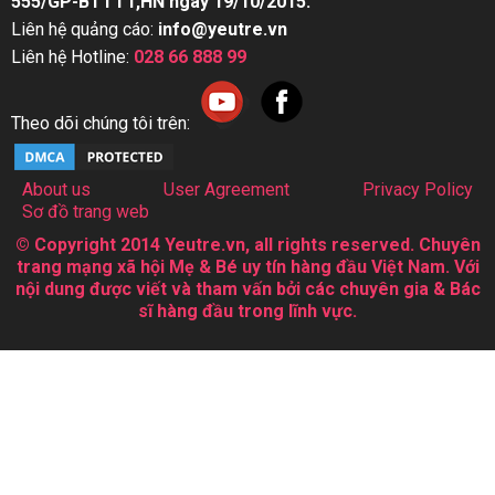
555/GP-BTTTT,HN ngày 19/10/2015.
Liên hệ quảng cáo:
info@yeutre.vn
Liên hệ Hotline:
028 66 888 99
Theo dõi chúng tôi trên:
About us
User Agreement
Privacy Policy
Sơ đồ trang web
© Copyright 2014 Yeutre.vn, all rights reserved. Chuyên
trang mạng xã hội Mẹ & Bé uy tín hàng đầu Việt Nam. Với
nội dung được viết và tham vấn bởi các chuyên gia & Bác
sĩ hàng đầu trong lĩnh vực.