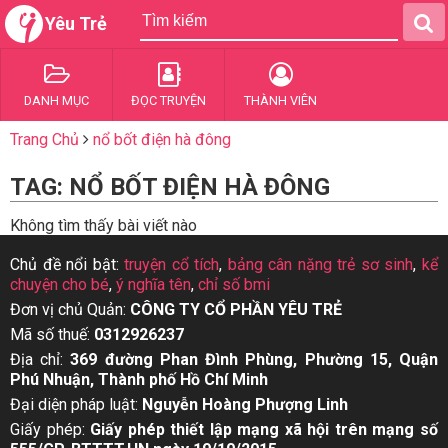
Yêu Trẻ
DANH MỤC
ĐỌC TRUYỆN
THÀNH VIÊN
Trang Chủ
nổ bốt điện hà đông
TAG: NỔ BỐT ĐIỆN HÀ ĐÔNG
Không tìm thấy bài viết nào
Chủ đề nổi bật:
truyện cổ tích
,
bảng cân nặng trẻ sơ sinh
,
kể
chuyện cho bé
,
ý nghĩa tên
,
chỉ số bmi
Đơn vị chủ Quản:
CÔNG TY CỔ PHẦN YÊU TRẺ
Mã số thuế:
0312926237
Địa chỉ:
369 đường Phan Đình Phùng, Phường 15, Quận
Phú Nhuận, Thành phố Hồ Chí Minh
Đại diện pháp luật:
Nguyễn Hoàng Phượng Linh
Giấy phép:
Giấy phép thiết lập mạng xã hội trên mạng số