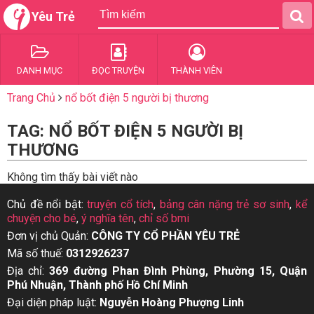
Yêu Trẻ
DANH MỤC
ĐỌC TRUYỆN
THÀNH VIÊN
Trang Chủ
nổ bốt điện 5 người bị thương
TAG: NỔ BỐT ĐIỆN 5 NGƯỜI BỊ
THƯƠNG
Không tìm thấy bài viết nào
Chủ đề nổi bật:
truyện cổ tích
,
bảng cân nặng trẻ sơ sinh
,
kể
chuyện cho bé
,
ý nghĩa tên
,
chỉ số bmi
Đơn vị chủ Quản:
CÔNG TY CỔ PHẦN YÊU TRẺ
Mã số thuế:
0312926237
Địa chỉ:
369 đường Phan Đình Phùng, Phường 15, Quận
Phú Nhuận, Thành phố Hồ Chí Minh
Đại diện pháp luật:
Nguyễn Hoàng Phượng Linh