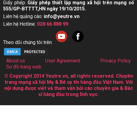
Giấy phép:
Giấy phép thiết lập mạng xã hội trên mạng số
555/GP-BTTTT,HN ngày 19/10/2015.
Liên hệ quảng cáo:
info@yeutre.vn
Liên hệ Hotline:
028 66 888 99
Theo dõi chúng tôi trên:
About us
User Agreement
Privacy Policy
Sơ đồ trang web
© Copyright 2014 Yeutre.vn, all rights reserved. Chuyên
trang mạng xã hội Mẹ & Bé uy tín hàng đầu Việt Nam. Với
nội dung được viết và tham vấn bởi các chuyên gia & Bác
sĩ hàng đầu trong lĩnh vực.