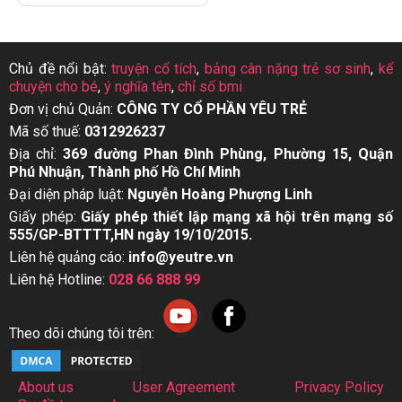
Chủ đề nổi bật:
truyện cổ tích
,
bảng cân nặng trẻ sơ sinh
,
kể
chuyện cho bé
,
ý nghĩa tên
,
chỉ số bmi
Đơn vị chủ Quản:
CÔNG TY CỔ PHẦN YÊU TRẺ
Mã số thuế:
0312926237
Địa chỉ:
369 đường Phan Đình Phùng, Phường 15, Quận
Phú Nhuận, Thành phố Hồ Chí Minh
Đại diện pháp luật:
Nguyễn Hoàng Phượng Linh
Giấy phép:
Giấy phép thiết lập mạng xã hội trên mạng số
555/GP-BTTTT,HN ngày 19/10/2015.
Liên hệ quảng cáo:
info@yeutre.vn
Liên hệ Hotline:
028 66 888 99
Theo dõi chúng tôi trên:
About us
User Agreement
Privacy Policy