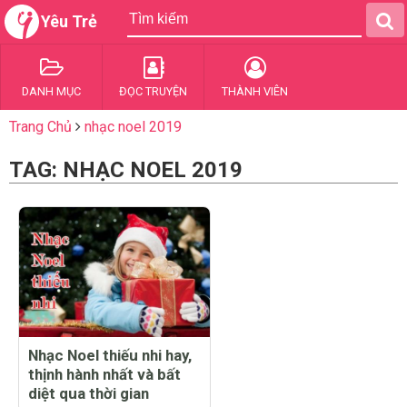
Yêu Trẻ
DANH MỤC
ĐỌC TRUYỆN
THÀNH VIÊN
Trang Chủ
nhạc noel 2019
TAG: NHẠC NOEL 2019
Nhạc Noel thiếu nhi hay,
thịnh hành nhất và bất
diệt qua thời gian