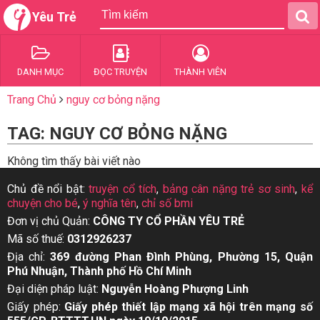
Yêu Trẻ
DANH MỤC
ĐỌC TRUYỆN
THÀNH VIÊN
Trang Chủ
nguy cơ bỏng nặng
TAG: NGUY CƠ BỎNG NẶNG
Không tìm thấy bài viết nào
Chủ đề nổi bật:
truyện cổ tích
,
bảng cân nặng trẻ sơ sinh
,
kể
chuyện cho bé
,
ý nghĩa tên
,
chỉ số bmi
Đơn vị chủ Quản:
CÔNG TY CỔ PHẦN YÊU TRẺ
Mã số thuế:
0312926237
Địa chỉ:
369 đường Phan Đình Phùng, Phường 15, Quận
Phú Nhuận, Thành phố Hồ Chí Minh
Đại diện pháp luật:
Nguyễn Hoàng Phượng Linh
Giấy phép:
Giấy phép thiết lập mạng xã hội trên mạng số