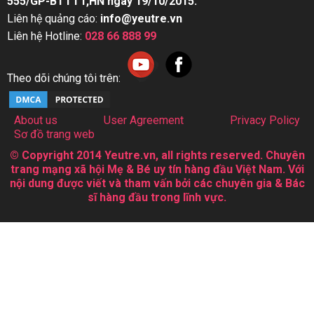
555/GP-BTTTT,HN ngày 19/10/2015.
Liên hệ quảng cáo:
info@yeutre.vn
Liên hệ Hotline:
028 66 888 99
Theo dõi chúng tôi trên:
About us
User Agreement
Privacy Policy
Sơ đồ trang web
© Copyright 2014 Yeutre.vn, all rights reserved. Chuyên
trang mạng xã hội Mẹ & Bé uy tín hàng đầu Việt Nam. Với
nội dung được viết và tham vấn bởi các chuyên gia & Bác
sĩ hàng đầu trong lĩnh vực.