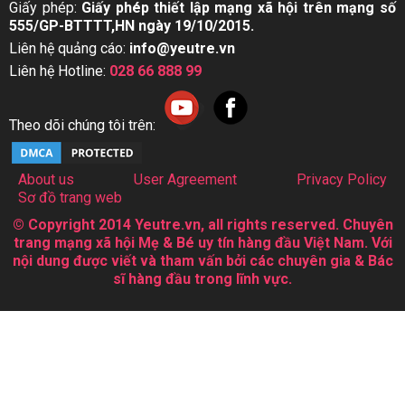
Giấy phép:
Giấy phép thiết lập mạng xã hội trên mạng số
555/GP-BTTTT,HN ngày 19/10/2015.
Liên hệ quảng cáo:
info@yeutre.vn
Liên hệ Hotline:
028 66 888 99
Theo dõi chúng tôi trên:
About us
User Agreement
Privacy Policy
Sơ đồ trang web
© Copyright 2014 Yeutre.vn, all rights reserved. Chuyên
trang mạng xã hội Mẹ & Bé uy tín hàng đầu Việt Nam. Với
nội dung được viết và tham vấn bởi các chuyên gia & Bác
sĩ hàng đầu trong lĩnh vực.