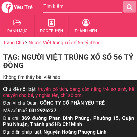
Yêu Trẻ
DANH MỤC
ĐỌC TRUYỆN
THÀNH VIÊN
Trang Chủ
Người Việt trúng xổ số 56 tỷ đồng
TAG: NGƯỜI VIỆT TRÚNG XỔ SỐ 56 TỶ
ĐỒNG
Không tìm thấy bài viết nào
Chủ đề nổi bật:
truyện cổ tích
,
bảng cân nặng trẻ sơ sinh
,
kể
chuyện cho bé
,
ý nghĩa tên
,
chỉ số bmi
Đơn vị chủ Quản:
CÔNG TY CỔ PHẦN YÊU TRẺ
Mã số thuế:
0312926237
Địa chỉ:
369 đường Phan Đình Phùng, Phường 15, Quận
Phú Nhuận, Thành phố Hồ Chí Minh
Đại diện pháp luật:
Nguyễn Hoàng Phượng Linh