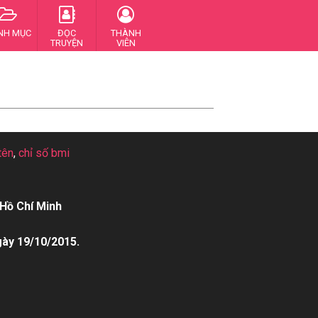
NH MỤC
ĐỌC
THÀNH
TRUYỆN
VIÊN
tên
,
chỉ số bmi
Hồ Chí Minh
gày 19/10/2015.