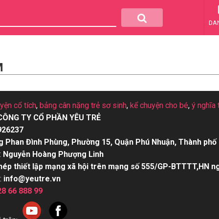
DA
M
uyện cổ tích
,
bảng cân nặng trẻ sơ sinh
,
kể chuyện cho bé
,
ý nghĩa 
CÔNG TY CỔ PHẦN YÊU TRẺ
926237
g Phan Đình Phùng, Phường 15, Quận Phú Nhuận, Thành phố 
:
Nguyễn Hoàng Phượng Linh
hép thiết lập mạng xã hội trên mạng số 555/GP-BTTTT,HN n
:
info@yeutre.vn
28 66 888 99