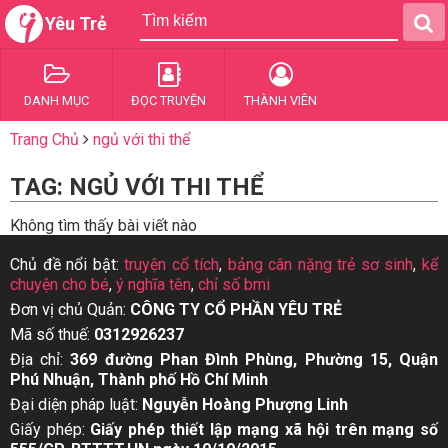
Yêu Trẻ
DANH MỤC
ĐỌC TRUYỆN
THÀNH VIÊN
Trang Chủ
ngủ với thi thể
TAG: NGỦ VỚI THI THỂ
Không tìm thấy bài viết nào
Chủ đề nổi bật:
truyện cổ tích
,
bảng cân nặng trẻ sơ sinh
,
kể
chuyện cho bé
,
ý nghĩa tên
,
chỉ số bmi
Đơn vị chủ Quản:
CÔNG TY CỔ PHẦN YÊU TRẺ
Mã số thuế:
0312926237
Địa chỉ:
369 đường Phan Đình Phùng, Phường 15, Quận
Phú Nhuận, Thành phố Hồ Chí Minh
Đại diện pháp luật:
Nguyễn Hoàng Phượng Linh
Giấy phép:
Giấy phép thiết lập mạng xã hội trên mạng số