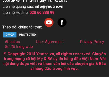
555/GP-BTTTT,HN ngày 19/10/2015.
Liên hệ quảng cáo:
info@yeutre.vn
Liên hệ Hotline:
028 66 888 99
Theo dõi chúng tôi trên:
About us
User Agreement
Privacy Policy
Sơ đồ trang web
© Copyright 2014 Yeutre.vn, all rights reserved. Chuyên
trang mạng xã hội Mẹ & Bé uy tín hàng đầu Việt Nam. Với
nội dung được viết và tham vấn bởi các chuyên gia & Bác
sĩ hàng đầu trong lĩnh vực.