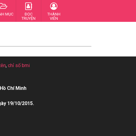
NH MỤC
ĐỌC
THÀNH
TRUYỆN
VIÊN
tên
,
chỉ số bmi
Hồ Chí Minh
gày 19/10/2015.