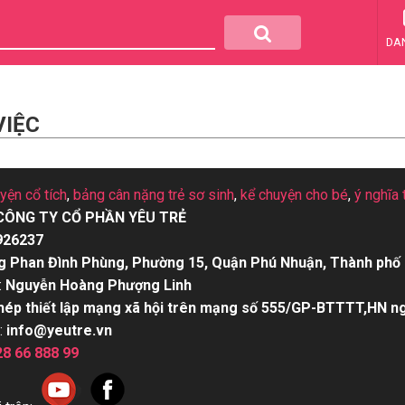
DA
VIỆC
uyện cổ tích
,
bảng cân nặng trẻ sơ sinh
,
kể chuyện cho bé
,
ý nghĩa 
CÔNG TY CỔ PHẦN YÊU TRẺ
926237
g Phan Đình Phùng, Phường 15, Quận Phú Nhuận, Thành phố 
:
Nguyễn Hoàng Phượng Linh
hép thiết lập mạng xã hội trên mạng số 555/GP-BTTTT,HN n
:
info@yeutre.vn
28 66 888 99