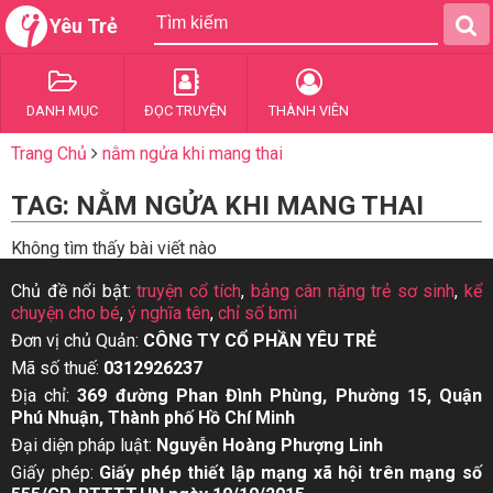
Yêu Trẻ
DANH MỤC
ĐỌC TRUYỆN
THÀNH VIÊN
Trang Chủ
nằm ngửa khi mang thai
TAG: NẰM NGỬA KHI MANG THAI
Không tìm thấy bài viết nào
Chủ đề nổi bật:
truyện cổ tích
,
bảng cân nặng trẻ sơ sinh
,
kể
chuyện cho bé
,
ý nghĩa tên
,
chỉ số bmi
Đơn vị chủ Quản:
CÔNG TY CỔ PHẦN YÊU TRẺ
Mã số thuế:
0312926237
Địa chỉ:
369 đường Phan Đình Phùng, Phường 15, Quận
Phú Nhuận, Thành phố Hồ Chí Minh
Đại diện pháp luật:
Nguyễn Hoàng Phượng Linh
Giấy phép:
Giấy phép thiết lập mạng xã hội trên mạng số