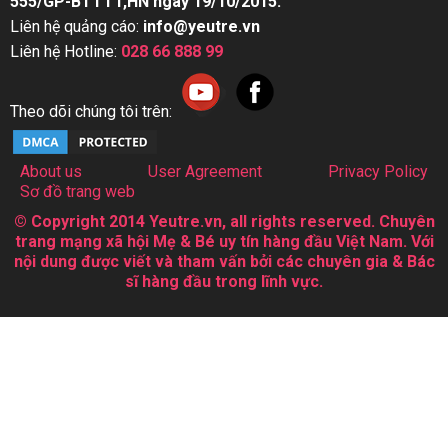
555/GP-BTTTT,HN ngày 19/10/2015.
Liên hệ quảng cáo:
info@yeutre.vn
Liên hệ Hotline:
028 66 888 99
Theo dõi chúng tôi trên:
About us
User Agreement
Privacy Policy
Sơ đồ trang web
© Copyright 2014 Yeutre.vn, all rights reserved. Chuyên
trang mạng xã hội Mẹ & Bé uy tín hàng đầu Việt Nam. Với
nội dung được viết và tham vấn bởi các chuyên gia & Bác
sĩ hàng đầu trong lĩnh vực.