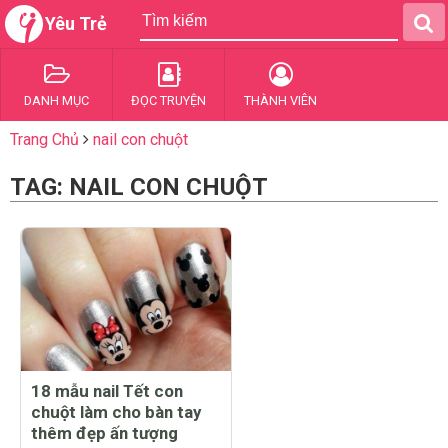
Yêu Trẻ
DANH MỤC
ĐỌC TRUYỆN
THÀNH VIÊN
Trang Chủ
nail con chuột
TAG: NAIL CON CHUỘT
18 mẫu nail Tết con
chuột làm cho bàn tay
thêm đẹp ấn tượng