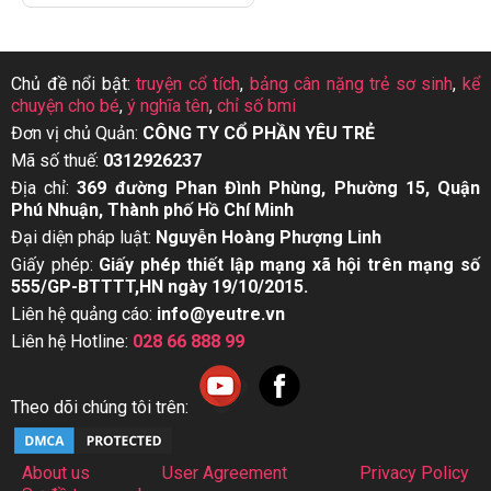
Chủ đề nổi bật:
truyện cổ tích
,
bảng cân nặng trẻ sơ sinh
,
kể
chuyện cho bé
,
ý nghĩa tên
,
chỉ số bmi
Đơn vị chủ Quản:
CÔNG TY CỔ PHẦN YÊU TRẺ
Mã số thuế:
0312926237
Địa chỉ:
369 đường Phan Đình Phùng, Phường 15, Quận
Phú Nhuận, Thành phố Hồ Chí Minh
Đại diện pháp luật:
Nguyễn Hoàng Phượng Linh
Giấy phép:
Giấy phép thiết lập mạng xã hội trên mạng số
555/GP-BTTTT,HN ngày 19/10/2015.
Liên hệ quảng cáo:
info@yeutre.vn
Liên hệ Hotline:
028 66 888 99
Theo dõi chúng tôi trên:
About us
User Agreement
Privacy Policy