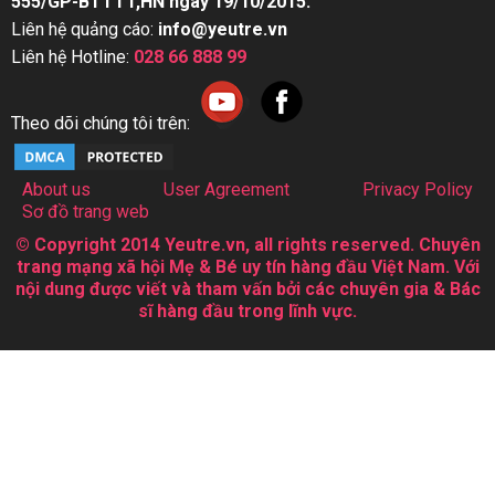
555/GP-BTTTT,HN ngày 19/10/2015.
Liên hệ quảng cáo:
info@yeutre.vn
Liên hệ Hotline:
028 66 888 99
Theo dõi chúng tôi trên:
About us
User Agreement
Privacy Policy
Sơ đồ trang web
© Copyright 2014 Yeutre.vn, all rights reserved. Chuyên
trang mạng xã hội Mẹ & Bé uy tín hàng đầu Việt Nam. Với
nội dung được viết và tham vấn bởi các chuyên gia & Bác
sĩ hàng đầu trong lĩnh vực.