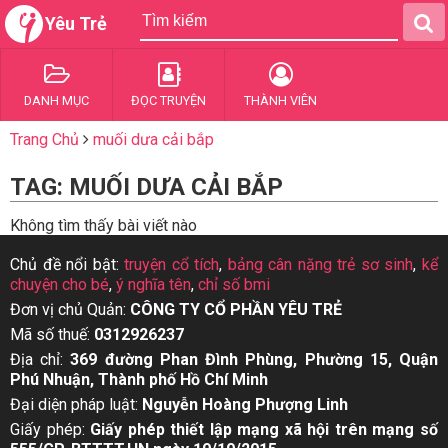
Yêu Trẻ
DANH MỤC
ĐỌC TRUYỆN
THÀNH VIÊN
Trang Chủ
muối dưa cải bắp
TAG: MUỐI DƯA CẢI BẮP
Không tìm thấy bài viết nào
Chủ đề nổi bật:
truyện cổ tích
,
bảng cân nặng trẻ sơ sinh
,
kể
chuyện cho bé
,
ý nghĩa tên
,
chỉ số bmi
Đơn vị chủ Quản:
CÔNG TY CỔ PHẦN YÊU TRẺ
Mã số thuế:
0312926237
Địa chỉ:
369 đường Phan Đình Phùng, Phường 15, Quận
Phú Nhuận, Thành phố Hồ Chí Minh
Đại diện pháp luật:
Nguyễn Hoàng Phượng Linh
Giấy phép:
Giấy phép thiết lập mạng xã hội trên mạng số