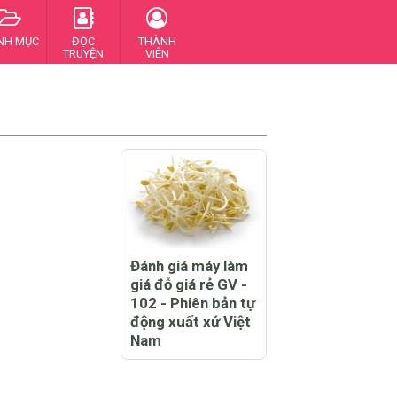
NH MỤC
ĐỌC
THÀNH
TRUYỆN
VIÊN
Đánh giá máy làm
giá đỗ giá rẻ GV -
102 - Phiên bản tự
động xuất xứ Việt
Nam