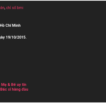
tên
,
chỉ số bmi
Hồ Chí Minh
gày 19/10/2015.
 Mẹ & Bé uy tín
 Bác sĩ hàng đầu