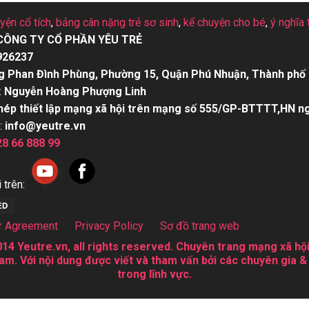
uyện cổ tích
,
bảng cân nặng trẻ sơ sinh
,
kể chuyện cho bé
,
ý nghĩa 
CÔNG TY CỔ PHẦN YÊU TRẺ
926237
g Phan Đình Phùng, Phường 15, Quận Phú Nhuận, Thành phố 
:
Nguyễn Hoàng Phượng Linh
hép thiết lập mạng xã hội trên mạng số 555/GP-BTTTT,HN n
:
info@yeutre.vn
28 66 888 99
 trên:
r Agreement
Privacy Policy
Sơ đồ trang web
14 Yeutre.vn, all rights reserved. Chuyên trang mạng xã hội
am. Với nội dung được viết và tham vấn bởi các chuyên gia &
trong lĩnh vực.